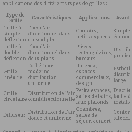
applications des différents types de grilles :
Type de
Caractéristiques
Applications
Avant
Grille
Grille à
Flux d’air
Couloirs,
Simple,
simple
directionnel dans
petits espaces
économ
déflexion
un seul plan
Grille à
Flux d’air
Pièces
Distrib
double
directionnel dans
rectangulaires,
précise
déflexion
deux plans
bureaux
Esthétique
Bureaux,
Esthéti
Grille
moderne,
espaces
distrib
linéaire
distribution
commerciaux,
large
uniforme
design
Petits espaces,
Discrèt
Grille
Distribution de l’air
salles de bains,
facile à
circulaire
omnidirectionnelle
faux plafonds
installe
Chambres,
Distribution de l’air
Confort
Diffuseur
salles de
douce et uniforme
silenci
séjour, confort