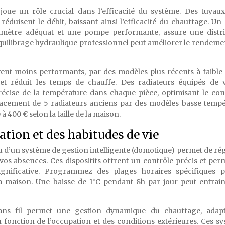
joue un rôle crucial dans l’efficacité du système. Des tuyau
duisent le débit, baissant ainsi l’efficacité du chauffage. Un
iamètre adéquat et une pompe performante, assure une distr
équilibrage hydraulique professionnel peut améliorer le rendeme
ent moins performants, par des modèles plus récents à faible 
 et réduit les temps de chauffe. Des radiateurs équipés de
écise de la température dans chaque pièce, optimisant le con
lacement de 5 radiateurs anciens par des modèles basse temp
400 € selon la taille de la maison.
ion et des habitudes de vie
 d’un système de gestion intelligente (domotique) permet de rég
os absences. Ces dispositifs offrent un contrôle précis et per
gnificative. Programmez des plages horaires spécifiques p
a maison. Une baisse de 1°C pendant 8h par jour peut entrai
sans fil permet une gestion dynamique du chauffage, adapt
fonction de l’occupation et des conditions extérieures. Ces s