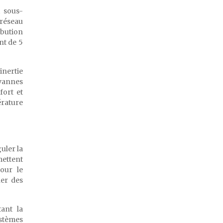
x sous-
 réseau
ibution
nt de 5
inertie
 vannes
fort et
érature
uler la
mettent
our le
ner des
ant la
ystèmes