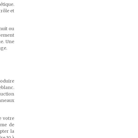
étique.
rôle et
nuit ou
èrement
ue. Une
age.
roduire
eblanc.
duction
anneaux
e votre
ème de
pter la
re 10 à