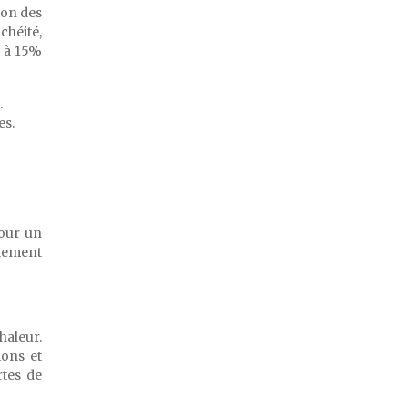
ion des
nchéité,
% à 15%
.
es.
pour un
alement
haleur.
ions et
rtes de