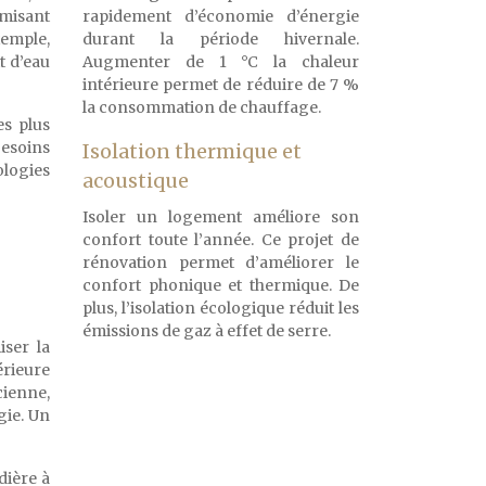
imisant
rapidement d’économie d’énergie
xemple,
durant la période hivernale.
t d’eau
Augmenter de 1 °C la chaleur
intérieure permet de réduire de 7 %
la consommation de chauffage.
s plus
besoins
Isolation thermique et
ologies
acoustique
Isoler un logement améliore son
confort toute l’année. Ce projet de
rénovation permet d’améliorer le
confort phonique et thermique. De
plus, l’isolation écologique réduit les
émissions de gaz à effet de serre.
iser la
érieure
cienne,
gie. Un
dière à