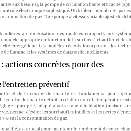
uffe aux besoins), la pompe de circulation haute efficacité (opt
de contrôle électronique sophistiqué. Un brûleur modulante, par e
onsommation de gaz. Une pompe à vitesse variable ajuste le débi
audières à condensation, des modèles compacts aux système
u modèle approprié en fonction de la surface à chauffer et des 
icacité énergétique. Les modèles récents incorporent des techn
e de flamme et les systèmes de diagnostic intelligents.
: actions concrètes pour des
 l’entretien préventif
uffe et de la courbe de chauffe est fondamental pour optim
 courbe de chauffe définit la relation entre la température ext
églage approprié, adapté à votre type d’habitation (maison an
vie, permet d’éviter les surchauffes inutiles et les pertes d’éner
e 7% sur la consommation de gaz.
l qualifié, est crucial pour maintenir le rendement de votre chau