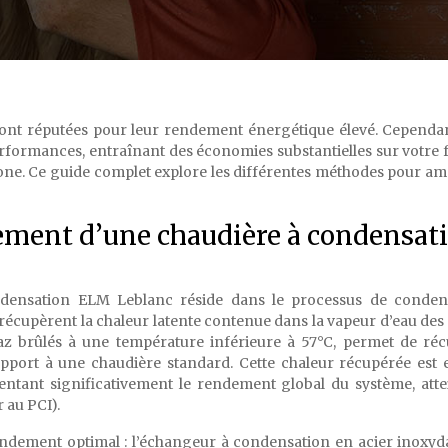
ont réputées pour leur rendement énergétique élevé. Cependa
rformances, entraînant des économies substantielles sur votre 
one. Ce guide complet explore les différentes méthodes pour am
ment d’une chaudière à condensat
ondensation ELM Leblanc réside dans le processus de condens
 récupèrent la chaleur latente contenue dans la vapeur d’eau des
gaz brûlés à une température inférieure à 57°C, permet de ré
port à une chaudière standard. Cette chaleur récupérée est 
mentant significativement le rendement global du système, att
 au PCI).
ndement optimal : l’échangeur à condensation en acier inoxyda