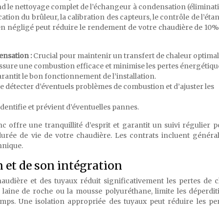
 le nettoyage complet de l’échangeur à condensation (éliminat
cation du brûleur, la calibration des capteurs, le contrôle de l’éta
etien négligé peut réduire le rendement de votre chaudière de 10
ensation :
Crucial pour maintenir un transfert de chaleur optimal
ssure une combustion efficace et minimise les pertes énergétiqu
rantit le bon fonctionnement de l’installation.
 détecter d’éventuels problèmes de combustion et d’ajuster les
Identifie et prévient d’éventuelles pannes.
 offre une tranquillité d’esprit et garantit un suivi régulier 
urée de vie de votre chaudière. Les contrats incluent génér
hnique.
n et de son intégration
udière et des tuyaux réduit significativement les pertes de c
la laine de roche ou la mousse polyuréthane, limite les déperdit
emps. Une isolation appropriée des tuyaux peut réduire les pe