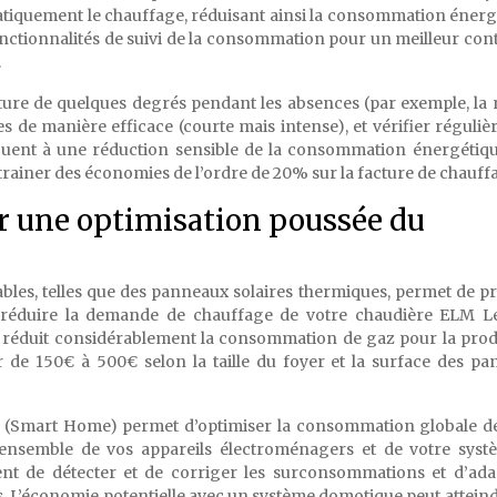
tiquement le chauffage, réduisant ainsi la consommation énerg
onctionnalités de suivi de la consommation pour un meilleur cont
.
ature de quelques degrés pendant les absences (par exemple, la 
ces de manière efficace (courte mais intense), et vérifier réguli
ribuent à une réduction sensible de la consommation énergétiq
trainer des économies de l’ordre de 20% sur la facture de chauff
r une optimisation poussée du
ables, telles que des panneaux solaires thermiques, permet de p
e réduire la demande de chauffage de votre chaudière ELM L
re réduit considérablement la consommation de gaz pour la pro
r de 150€ à 500€ selon la taille du foyer et la surface des p
gie (Smart Home) permet d’optimiser la consommation globale d
’ensemble de vos appareils électroménagers et de votre syst
ent de détecter et de corriger les surconsommations et d’ada
 L’économie potentielle avec un système domotique peut atteind