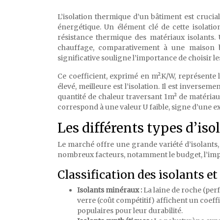
L’isolation thermique d’un bâtiment est cruci
énergétique. Un élément clé de cette isolatio
résistance thermique des matériaux isolants.
chauffage, comparativement à une maison bi
significative souligne l’importance de choisir les
Ce coefficient, exprimé en m².K/W, représente l
élevé, meilleure est l’isolation. Il est inverse
quantité de chaleur traversant 1m² de matériau
correspond à une valeur U faible, signe d’une ex
Les différents types d’isol
Le marché offre une grande variété d’isolants,
nombreux facteurs, notamment le budget, l’impa
Classification des isolants e
Isolants minéraux :
La laine de roche (perf
verre (coût compétitif) affichent un coef
populaires pour leur durabilité.