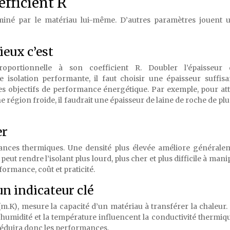
efficient R
miné par le matériau lui-même. D’autres paramètres jouent 
ieux c’est
proportionnelle à son coefficient R. Doubler l’épaisseur 
 isolation performante, il faut choisir une épaisseur suffis
es objectifs de performance énergétique. Par exemple, pour at
région froide, il faudrait une épaisseur de laine de roche de plu
er
rmances thermiques. Une densité plus élevée améliore générale
ut rendre l’isolant plus lourd, plus cher et plus difficile à manipu
formance, coût et praticité.
un indicateur clé
m.K), mesure la capacité d’un matériau à transférer la chaleur. 
. L’humidité et la température influencent la conductivité thermiq
réduira donc les performances.