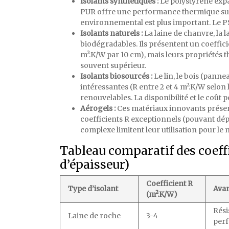
Isolants synthétiques :
Le polystyrène expan
PUR offre une performance thermique sup
environnemental est plus important. Le PS
Isolants naturels :
La laine de chanvre, la 
biodégradables. Ils présentent un coeffici
m².K/W par 10 cm), mais leurs propriétés t
souvent supérieur.
Isolants biosourcés :
Le lin, le bois (pann
intéressantes (R entre 2 et 4 m².K/W selon 
renouvelables. La disponibilité et le coût p
Aérogels :
Ces matériaux innovants présen
coefficients R exceptionnels (pouvant dép
complexe limitent leur utilisation pour le
Tableau comparatif des coeff
d’épaisseur)
Coefficient R
Type d’isolant
Ava
(m².K/W)
Rési
Laine de roche
3-4
per