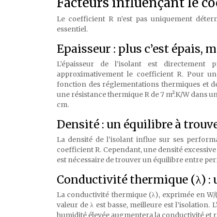
Facteurs influençant le co
Le coefficient R n’est pas uniquement déter
essentiel.
Epaisseur : plus c’est épais, m
L’épaisseur de l’isolant est directement 
approximativement le coefficient R. Pour une
fonction des réglementations thermiques et d
une résistance thermique R de 7 m².K/W dans une 
cm.
Densité : un équilibre à trouv
La densité de l’isolant influe sur ses perfo
coefficient R. Cependant, une densité excessive pe
est nécessaire de trouver un équilibre entre per
Conductivité thermique (λ) : 
La conductivité thermique (λ), exprimée en W/(
valeur de λ est basse, meilleure est l’isolation
humidité élevée augmentera la conductivité et 