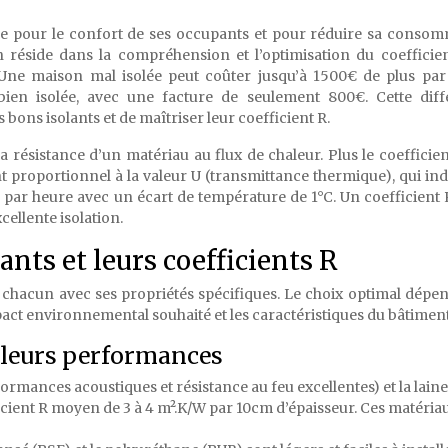
ale pour le confort de ses occupants et pour réduire sa conso
n réside dans la compréhension et l’optimisation du coefficien
 Une maison mal isolée peut coûter jusqu’à 1500€ de plus pa
en isolée, avec une facture de seulement 800€. Cette diff
 bons isolants et de maîtriser leur coefficient R.
a résistance d’un matériau au flux de chaleur. Plus le coefficien
ment proportionnel à la valeur U (transmittance thermique), qui ind
 par heure avec un écart de température de 1°C. Un coefficient 
cellente isolation.
ants et leurs coefficients R
 chacun avec ses propriétés spécifiques. Le choix optimal dépe
ct environnemental souhaité et les caractéristiques du bâtiment
t leurs performances
ormances acoustiques et résistance au feu excellentes) et la laine
ficient R moyen de 3 à 4 m².K/W par 10cm d’épaisseur. Ces matéria