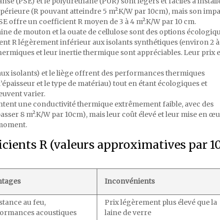
sé (PSE) et le polyuréthane (PUR) sont légers et faciles à installe
érieure (R pouvant atteindre 5 m².K/W par 10cm), mais son impa
E offre un coefficient R moyen de 3 à 4 m².K/W par 10 cm.
laine de mouton et la ouate de cellulose sont des options écologiqu
ent R légèrement inférieur aux isolants synthétiques (environ 2 à
hermiques et leur inertie thermique sont appréciables. Leur prix e
eaux isolants) et le liège offrent des performances thermiques
l’épaisseur et le type de matériau) tout en étant écologiques et
euvent varier.
tent une conductivité thermique extrêmement faible, avec des
asser 8 m².K/W par 10cm), mais leur coût élevé et leur mise en œ
 moment.
icients R (valeurs approximatives par 
ntages
Inconvénients
stance au feu,
Prix légèrement plus élevé que la
formances acoustiques
laine de verre