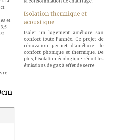
r. Le
la consommation de chauffage.
ct
Isolation thermique et
es et
acoustique
 3,5
Isoler un logement améliore son
st
confort toute l’année. Ce projet de
rénovation permet d’améliorer le
confort phonique et thermique. De
plus, l’isolation écologique réduit les
émissions de gaz à effet de serre.
uvre
10cm