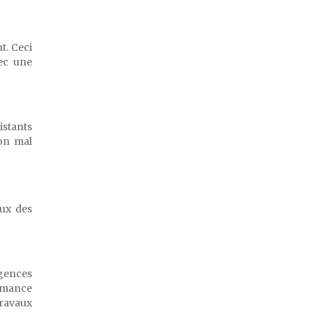
t. Ceci
vec une
istants
ion mal
eux des
igences
rmance
travaux