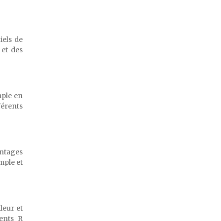
iels de
 et des
mple en
férents
antages
mple et
leur et
ients R