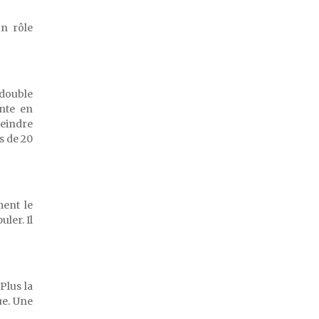
un rôle
double
ante en
teindre
s de 20
ment le
ler. Il
Plus la
ue. Une