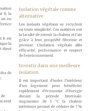
mmation
Isolation végétale comme
t R, la
alternative
r an en
érence
Les isolants végétaux se recyclent
en toute simplicité. Ces matières ont
la faculté de retenir la chaleur et l’air
t R est
grâce à leur propriété fibreuse et
ique la
poreuse. L’isolation végétale allie
R élevé
efficacité, performance et respect
de l’environnement.
Investir dans une meilleure
isolation
ndra de
.
Il est important d’isoler l’intérieur
d’un logement pour bénéficier
rapidement d’économie d’énergie
 de
durant la période hivernale.
ux sont
Augmenter de 1 °C la chaleur
intérieure permet de réduire de 7 %