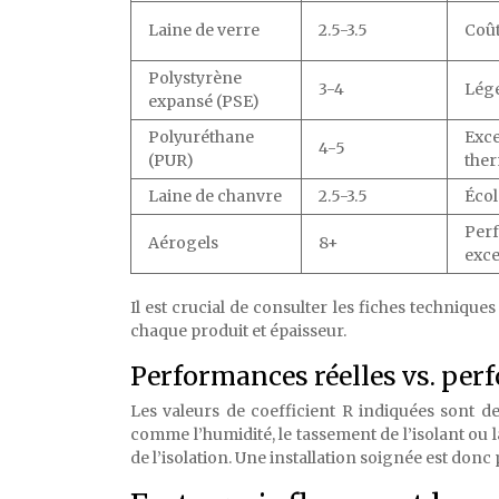
Laine de verre
2.5-3.5
Coût
Polystyrène
3-4
Lége
expansé (PSE)
Polyuréthane
Exce
4-5
(PUR)
the
Laine de chanvre
2.5-3.5
Écol
Per
Aérogels
8+
exce
Il est crucial de consulter les fiches techniqu
chaque produit et épaisseur.
Performances réelles vs. pe
Les valeurs de coefficient R indiquées sont de
comme l’humidité, le tassement de l’isolant ou
de l’isolation. Une installation soignée est do