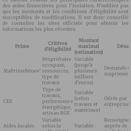
des aides financières pour l’isolation. N’oubliez pas
que les montants et les conditions d’éligibilité sont
susceptibles de modifications. Il est donc conseillé
de consulter les sites officiels pour obtenir les
informations les plus récentes.
Montant
Critères
Prime
maximal
Déma
d’éligibilité
(estimation)
Propriétaire
Variable
occupant,
(jusqu’à
Demande en
MaPrimeRénov’
ressources,
plusieurs
maprimeren
type de
milliers
travaux
d’euros)
Type de
Variable
travaux,
(selon
Gérés par l
CEE
performance
travaux et
entreprise
énergétique,
matériaux)
artisan RGE
Variable
Renseigne
Aides locales
selon la
Variable
auprès de l