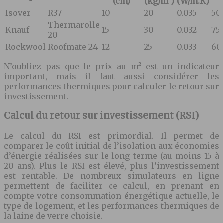
(cm)
(kg/m³)
(W/m.K)
Isover
R37
10
20
0.035
50
Thermarolle
Knauf
15
30
0.032
75
20
Rockwool
Roofmate 24
12
25
0.033
60
N’oubliez pas que le prix au m² est un indicateur
important, mais il faut aussi considérer les
performances thermiques pour calculer le retour sur
investissement.
Calcul du retour sur investissement (RSI)
Le calcul du RSI est primordial. Il permet de
comparer le coût initial de l’isolation aux économies
d’énergie réalisées sur le long terme (au moins 15 à
20 ans). Plus le RSI est élevé, plus l’investissement
est rentable. De nombreux simulateurs en ligne
permettent de faciliter ce calcul, en prenant en
compte votre consommation énergétique actuelle, le
type de logement, et les performances thermiques de
la laine de verre choisie.